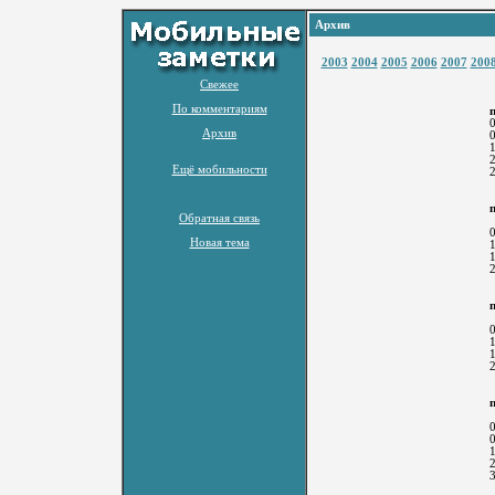
Архив
2003
2004
2005
2006
2007
200
Свежее
По комментариям
Архив
Ещё мобильности
Обратная связь
Новая тема